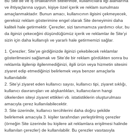
Bu Site’de ve iş ortaklarının sitelerinde, kullanıcılara ilgi alanlarına
ve ihtiyaçlarına uygun, kişiye özel içerik ve reklam sunulması
amaçlanmaktadır. Bunun amacı, kullanıcının ilgisini çekmeyecek,
gereksiz reklam gösterimine engel olarak Site deneyimini daha
kaliteli hale getirmektir. Çerezler, sizi tanımamıza yardımcı olur, bu
da ilginizi çekeceğini düşündüğümüz içerik ve reklamlar ile Site’yi
sizin için daha kullanışlı ve yararlı hale getirmemizi sağlar.
1. Çerezler; Site’ye girdiğinizde ilginizi çekebilecek reklamlar
gösterilmesini sağlamak ve Site’de bir reklam gördükten sonra bu
reklamla ilgilenip ilgilenmediğinizi, ilgili ürün veya hizmetin sitesini
ziyaret edip etmediğinizi belirlemek veya benzer amaçlarla
kullanılabilir.
2. Site’yi ziyaret eden kullanıcı sayısı, kullanıcı tipi, ziyaret sıklığı,
kullanıcı davranışları ve alışkanlıkları, kullanıcıların hangi
ülkelerden siteyi ziyaret ettikleri vb. istatistiklerin oluşturulması
amacıyla çerez kullanılabilecektir.
3. Site üzerinde, kullanıcı tercihlerini daha doğru şekilde
belirlemek amacıyla 3. kişiler tarafından yerleştirilmiş çerezler
(örneğin Site üzerinde bu kişilere ait reklamlara erişilmesi halinde
kullanılan çerezler) de kullanılabilir. Bu çerezler vasıtasıyla